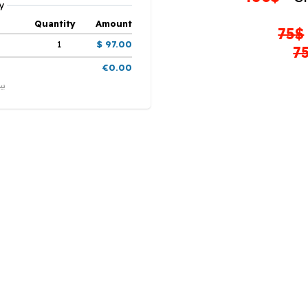
y
Quantity
Amount
$75
1
$ 97.00
€0.00
بي