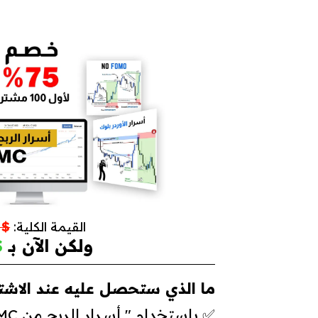
القيمة الكلية:
 720
ولكن الآن بـ
7
ما الذي ستحصل عليه عند الاشت
" SMC باستخدام " أسرار الربح من ✅