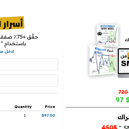
حقّق
+75٪ صفقات ناجحة
" SMC باستخدام
ادخل مع
$
$ 9
Quantity
Price
1
$97.00
راك
450$